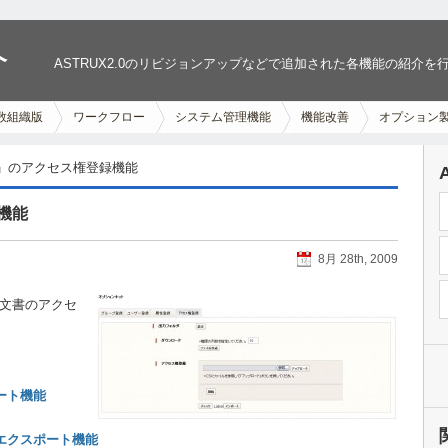
介
ASTRUX2.0のリビジョンアップなどで追加された各機能の紹介を
数組織版
ワークフロー
システム管理機能
機能改善
オプション
nKit」のアクセス権登録機能
録機能
8月 28th, 2009
いる文書のアクセ
ポート機能
動エクスポート機能