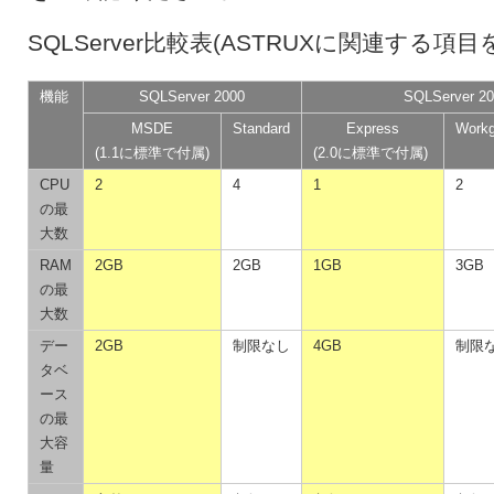
SQLServer比較表(ASTRUXに関連する項目
機能
SQLServer 2000
SQLServer 2
MSDE
Standard
Express
Workg
(1.1に標準で付属)
(2.0に標準で付属)
CPU
2
4
1
2
の最
大数
RAM
2GB
2GB
1GB
3GB
の最
大数
デー
2GB
制限なし
4GB
制限
タベ
ース
の最
大容
量