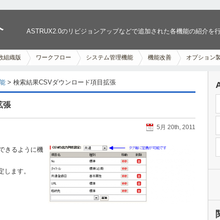
介
ASTRUX2.0のリビジョンアップなどで追加された各機能の紹介を
数組織版
ワークフロー
システム管理機能
機能改善
オプション
能
> 検索結果CSVダウンロード項目拡張
拡張
5月 20th, 2011
義できるように機
定します。