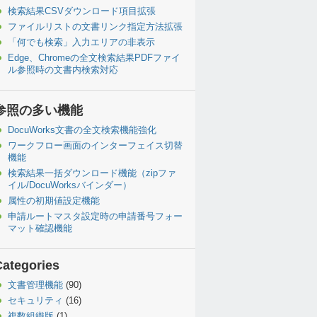
検索結果CSVダウンロード項目拡張
ファイルリストの文書リンク指定方法拡張
「何でも検索」入力エリアの非表示
Edge、Chromeの全文検索結果PDFファイ
ル参照時の文書内検索対応
参照の多い機能
DocuWorks文書の全文検索機能強化
ワークフロー画面のインターフェイス切替
機能
検索結果一括ダウンロード機能（zipファ
イル/DocuWorksバインダー）
属性の初期値設定機能
申請ルートマスタ設定時の申請番号フォー
マット確認機能
Categories
文書管理機能
(90)
セキュリティ
(16)
複数組織版
(1)