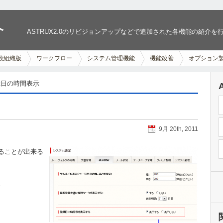
介
ASTRUX2.0のリビジョンアップなどで追加された各機能の紹介を
数組織版
ワークフロー
システム管理機能
機能改善
オプション
録日の時間表示
9月 20th, 2011
ることが出来る
。