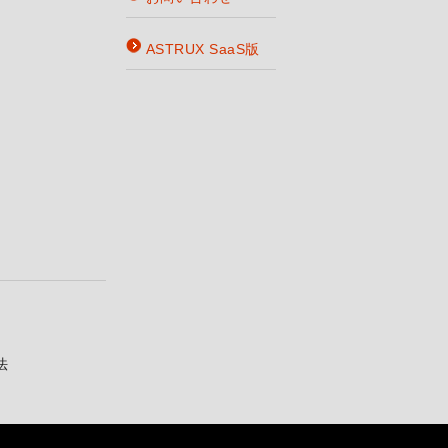
ASTRUX SaaS版
法