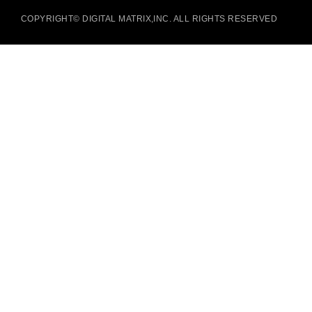
COPYRIGHT© DIGITAL MATRIX,INC. ALL RIGHTS RESERVED