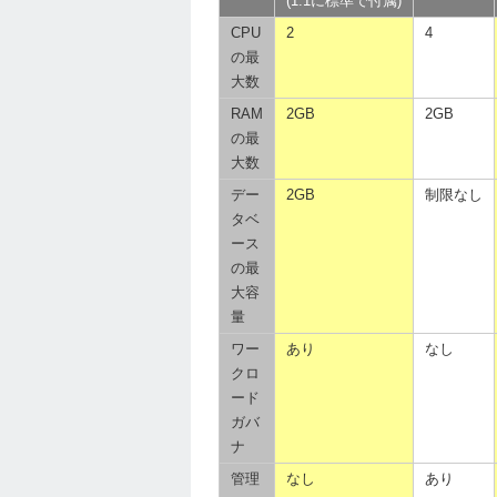
(1.1に標準で付属)
CPU
2
4
の最
大数
RAM
2GB
2GB
の最
大数
デー
2GB
制限なし
タベ
ース
の最
大容
量
ワー
あり
なし
クロ
ード
ガバ
ナ
管理
なし
あり