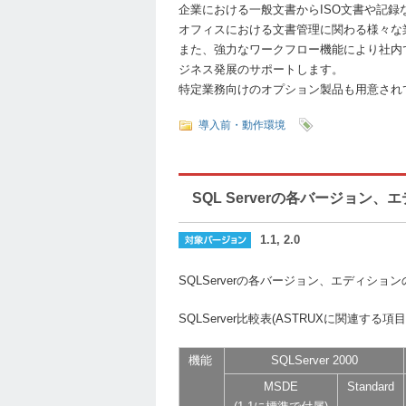
企業における一般文書からISO文書や記録
オフィスにおける文書管理に関わる様々な
また、強力なワークフロー機能により社内
ジネス発展のサポートします。
特定業務向けのオプション製品も用意され
導入前・動作環境
SQL Serverの各バージョ
1.1, 2.0
SQLServerの各バージョン、エディシ
SQLServer比較表(ASTRUXに関連する項
機能
SQLServer 2000
MSDE
Standard