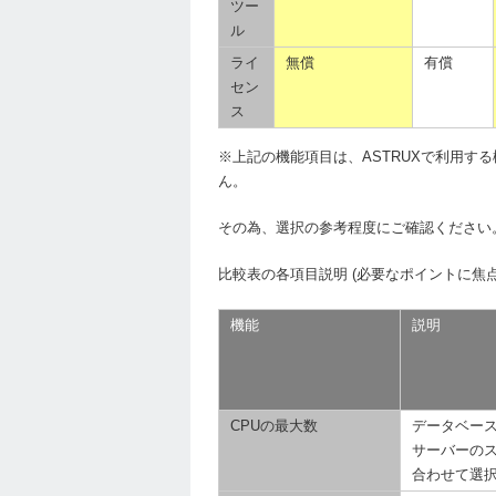
ツー
ル
ライ
無償
有償
セン
ス
※上記の機能項目は、ASTRUXで利用す
ん。
その為、選択の参考程度にご確認ください。詳
比較表の各項目説明 (必要なポイントに焦
機能
説明
CPUの最大数
データベース
サーバーの
合わせて選